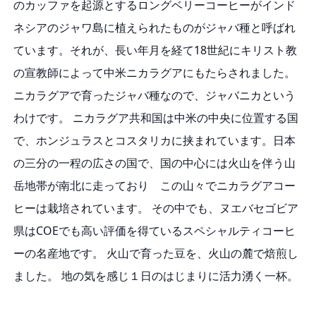
のカッファを起源とするロングベリーコーヒーがインド
ネシアのジャワ島に植えられたものがジャバ種と呼ばれ
ています。それが、長い年月を経て18世紀にキリスト教
の宣教師によって中米ニカラグアにもたらされました。
ニカラグアで育ったジャバ種なので、ジャバニカという
わけです。 ニカラグア共和国は中米の中央に位置する国
で、ホンジュラスとコスタリカに挟まれています。日本
の三分の一程の広さの国で、国の中心には火山を伴う山
岳地帯が南北に走っており この山々でニカラグアコー
ヒーは栽培されています。 その中でも、ヌエバセゴビア
県はCOEでも高い評価を得ているスペシャルティコーヒ
ーの名産地です。 火山で育った豆を、火山の麓で焙煎し
ました。 地の気を感じ１日のはじまりに活力湧く一杯。