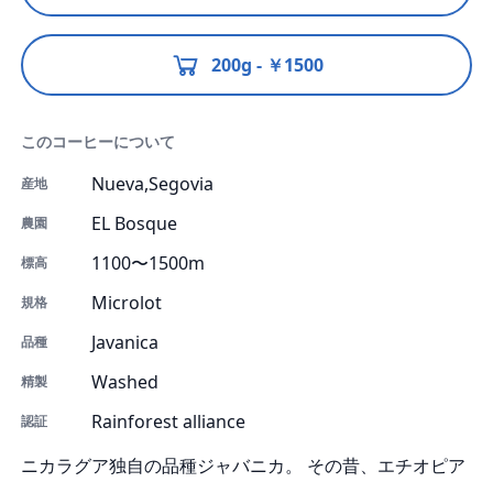
200g - ￥1500
このコーヒーについて
Nueva,Segovia
産地
EL Bosque
農園
1100〜1500m
標高
Microlot
規格
Javanica
品種
Washed
精製
Rainforest alliance
認証
ニカラグア独自の品種ジャバニカ。 その昔、エチオピア