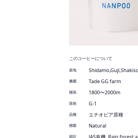
このコーヒーについて
Shidamo,Guji,Shakis
産地
Tade GG farm
農園
1800〜2000m
標高
G-1
規格
エチオピア原種
品種
Natural
精製
JAS有機, Rain forest a
認証